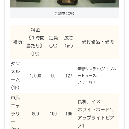
会議室2(2F)
料金
《１時間
定員
広さ
場所
備付備品・備考
当たり》
（人）
（㎡）
(円)
ダン
音響システム(CD・ブル
スル
1,000
50
127
ートゥース)
ーム
フリーWi-Fi
(1F)
市民
長机、イス
ギャ
ホワイトボード1、
ラリ
800
100
166
アップライトピア
ー
ノ1