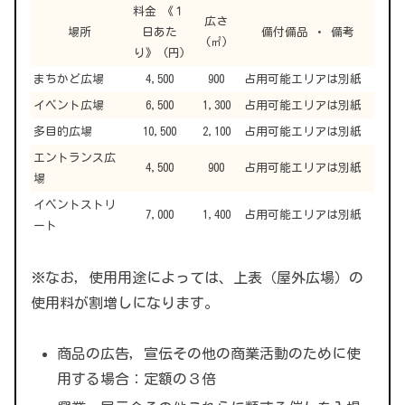
料金 《１
広さ
場所
日あた
備付備品 ・ 備考
(㎡)
り》 (円)
まちかど広場
4,500
900
占用可能エリアは別紙
イベント広場
6,500
1,300
占用可能エリアは別紙
多目的広場
10,500
2,100
占用可能エリアは別紙
エントランス広
4,500
900
占用可能エリアは別紙
場
イベントストリ
7,000
1,400
占用可能エリアは別紙
ート
※なお，使用用途によっては、上表（屋外広場）の
使用料が割増しになります。
商品の広告，宣伝その他の商業活動のために使
用する場合：定額の３倍