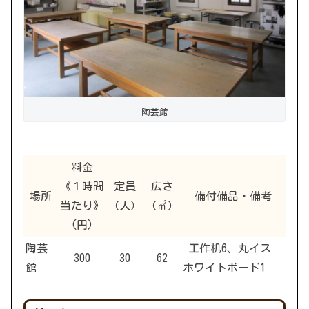
陶芸館
料金
《１時間
定員
広さ
場所
備付備品・備考
当たり》
（人）
（㎡）
(円)
陶芸
工作机6、丸イス
300
30
62
館
ホワイトボード1