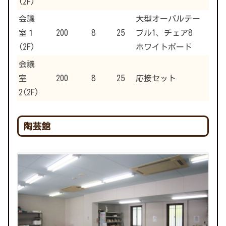
(2F)
会議
大型オーバルテー
室１
200
8
25
ブル1、チェア8
(2F)
ホワイトボード
会議
室
200
8
25
応接セット
2(2F)
陶芸館