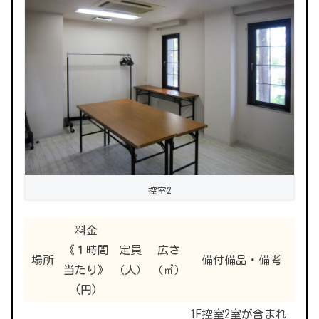
控室2
料金
《１時間
定員
広さ
場所
備付備品・備考
当たり》
（人）
（㎡）
(円)
1F控室2室が含まれ