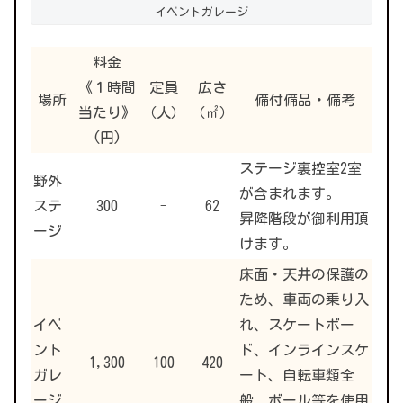
イベントガレージ
料金
《１時間
定員
広さ
場所
備付備品・備考
当たり》
（人）
（㎡）
(円)
ステージ裏控室2室
野外
が含まれます。
ステ
300
62
−
昇降階段が御利用頂
ージ
けます。
床面・天井の保護の
ため、車両の乗り入
イベ
れ、スケートボー
ント
ド、インラインスケ
1,300
100
420
ガレ
ート、自転車類全
ージ
般、ボール等を使用