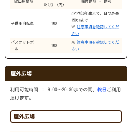
貸出用物品
備付備品 ・ 備考
たり》 (円)
小学校6年生まで、且つ身長
150cmまで
子供用自転車
100
※
注意事項を確認してくだ
さい
バスケットボ
※
注意事項を確認してくだ
100
ール
さい
屋外広場
利用可能時間 ： 9:00～20:30までの間、
終日
ご利用
頂けます。
屋外広場