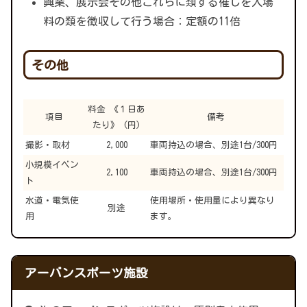
興業、展示会その他これらに類する催しを入場
料の類を徴収して行う場合：定額の11倍
その他
料金 《１日あ
項目
備考
たり》 (円)
撮影・取材
2,000
車両持込の場合、別途1台/300円
小規模イベン
2,100
車両持込の場合、別途1台/300円
ト
水道・電気使
使用場所・使用量により異なり
別途
用
ます。
アーバンスポーツ施設