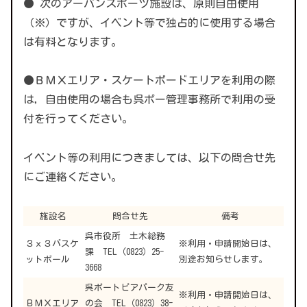
● 次のアーバンスポーツ施設は、原則自由使用
（※）ですが、イベント等で独占的に使用する場合
は有料となります。
●ＢＭＸエリア・スケートボードエリアを利用の際
は，自由使用の場合も呉ポー管理事務所で利用の受
付を行ってください。
イベント等の利用につきましては、以下の問合せ先
にご連絡ください。
施設名
問合せ先
備考
呉市役所 土木総務
３ｘ３バスケ
※利用・申請開始日は、
課 TEL（0823）25-
ットボール
別途お知らせします。
3668
呉ポートピアパーク友
※利用・申請開始日は、
ＢＭＸエリア
の会 TEL（0823）38-